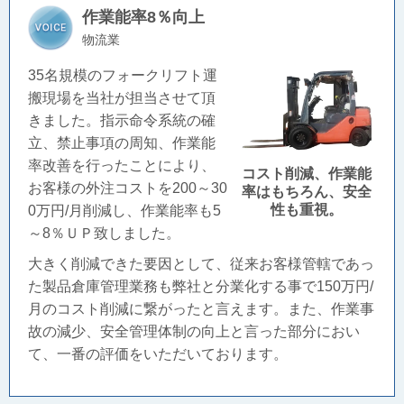
作業能率8％向上
物流業
35名規模のフォークリフト運
搬現場を当社が担当させて頂
きました。指示命令系統の確
立、禁止事項の周知、作業能
率改善を行ったことにより、
コスト削減、作業能
お客様の外注コストを200～30
率はもちろん、安全
性も重視。
0万円/月削減し、作業能率も5
～8％ＵＰ致しました。
大きく削減できた要因として、従来お客様管轄であっ
た製品倉庫管理業務も弊社と分業化する事で150万円/
月のコスト削減に繋がったと言えます。また、作業事
故の減少、安全管理体制の向上と言った部分におい
て、一番の評価をいただいております。